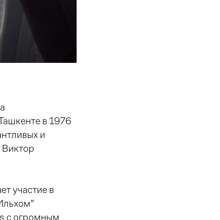
за
Ташкенте в 1976
антливых и
, Виктор
ет участие в
“Ильхом”
es с огромным