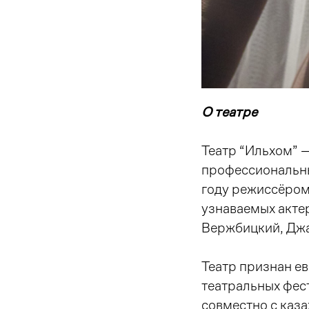
О театре
Театр “Ильхом” 
профессиональны
году режиссёром
узнаваемых акте
Вержбицкий, Джа
Театр признан е
театральных фес
совместно с каз