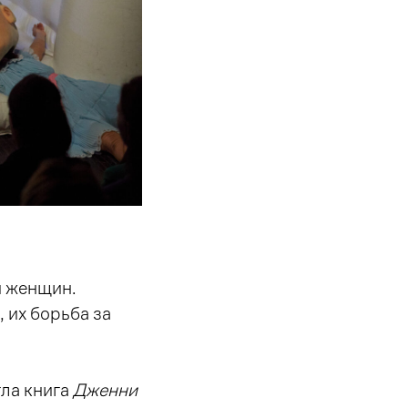
я женщин.
, их борьба за
гла книга
Дженни