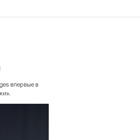
я
ges впервые в
ки».