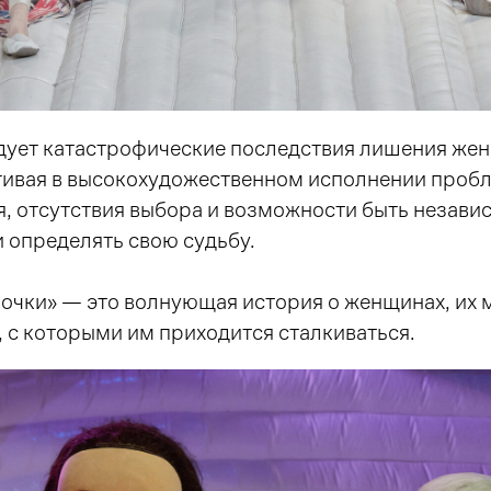
дует катастрофические последствия лишения же
агивая в высокохудожественном исполнении проб
я, отсутствия выбора и возможности быть незави
 определять свою судьбу.
очки» — это волнующая история о женщинах, их м
, с которыми им приходится сталкиваться.