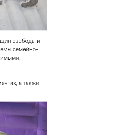
нщин свободы и
лемы семейно-
симыми,
ечтах, а также