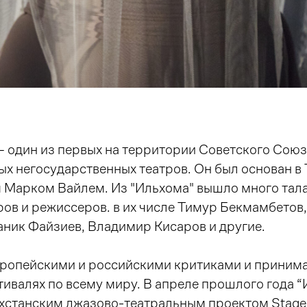
— один из первых на территории Советского Сою
х негосударственных театров. Он был основан в 
 Марком Вайлем. Из "Ильхома" вышло много тал
ров и режиссеров. в их числе Тимур Бекмамбетов
ник Файзиев, Владимир Кисаров и другие.
вропейскими и российскими критиками и принима
тивалях по всему миру. В апреле прошлого года 
ахстанским джазово-театральным проектом Stag